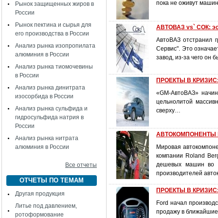
пока не оживут маши
Рынок защищенных жиров в
России
Рынок пектина и сырья для
АВТОВАЗ vs` СОК: э
его производства в России
АвтоВАЗ отстранил 
Анализ рынка изопропилата
Сервис". Это означае
алюминия в России
завод, из-за чего он
Анализ рынка тиомочевины
в России
ПРОЕКТЫ В КРИЗИС: 
Анализ рынка динитрата
«GM-АвтоВАЗ» начина
изосорбида в России
цельнолитой массив
Анализ рынка сульфида и
сверху…
гидросульфида натрия в
России
АВТОКОМПОНЕНТЫ В 
Анализ рынка нитрата
алюминия в России
Мировая автокомпоне
компании Roland Ber
дешевых машин во в
Все отчеты
производителей авто
ОТЧЕТЫ ПО ТЕМАМ
ПРОЕКТЫ В КРИЗИС:
Другая продукция
Ford начал производ
Литье под давлением,
продажу в ближайшие
ротоформование