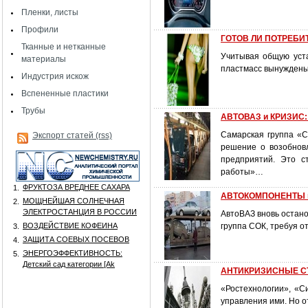
Пленки, листы
Профили
ГОТОВ ЛИ ПОТРЕБИ
Тканные и нетканные
Учитывая общую уста
материалы
пластмасс вынуждены
Индустрия искож
Вспененные пластики
Трубы
АВТОВАЗ и КРИЗИС: 
Самарская группа «С
Экспорт статей (rss)
решение о возобнов
предприятий. Это с
работы»…
ФРУКТОЗА ВРЕДНЕЕ САХАРА
1.
АВТОКОМПОНЕНТЫ в
МОЩНЕЙШАЯ СОЛНЕЧНАЯ
2.
ЭЛЕКТРОСТАНЦИЯ В РОССИИ
АвтоВАЗ вновь остано
ВОЗДЕЙСТВИЕ КОФЕИНА
группа СОК, требуя о
3.
ЗАЩИТА СОЕВЫХ ПОСЕВОВ
4.
ЭНЕРГОЭФФЕКТИВНОСТЬ:
5.
Детский сад категории [Аk
АНТИКРИЗИСНЫЕ СТР
«Ростехнологии», «С
управления ими. Но о