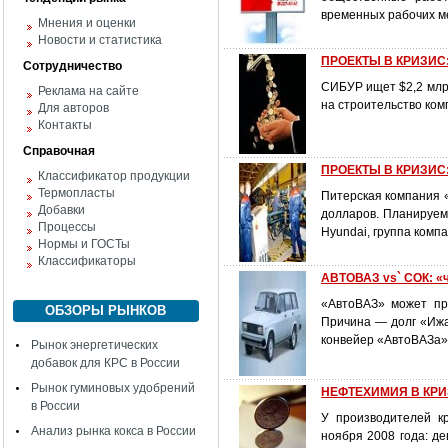
временных рабочих ме
Мнения и оценки
Новости и статистика
ПРОЕКТЫ В КРИЗИС: 
Сотрудничество
СИБУР ищет $2,2 млрд
Реклама на сайте
на строительство ком
Для авторов
Контакты
Справочная
ПРОЕКТЫ В КРИЗИС: 
Классификатор продукции
Термопласты
Питерская компания 
Добавки
долларов. Планируем
Процессы
Hyundai, группа ком
Нормы и ГОСТы
Классификаторы
АВТОВАЗ vs` СОК: «ч
«АвтоВАЗ» может пр
ОБЗОРЫ РЫНКОВ
Причина — долг «Ижа
конвейер «АвтоВАЗа»
Рынок энергетических
добавок для КРС в России
Рынок гуминовых удобрений
НЕФТЕХИМИЯ В КРИЗ
в России
У производителей к
Анализ рынка кокса в России
ноября 2008 года: де