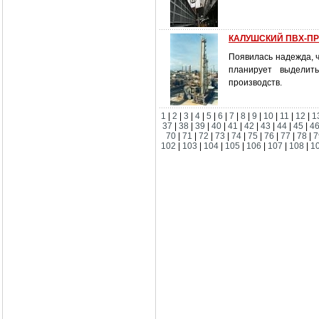
КАЛУШСКИЙ ПВХ-ПРО
Появилась надежда, ч
планирует выделит
производств.
1
|
2
|
3
|
4
|
5
|
6
|
7
|
8
|
9
|
10
|
11
|
12
|
1
37
|
38
|
39
|
40
|
41
|
42
|
43
|
44
|
45
|
4
70
|
71
|
72
|
73
|
74
|
75
|
76
|
77
|
78
|
7
102
|
103
|
104
|
105
|
106
|
107
|
108
|
1