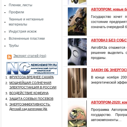
Пленки, листы
АВТОПРОМ: новые ба
Профили
Государство хочет 
Тканные и нетканные
состояние предприят
материалы
означать очередной 
Индустрия искож
Вспененные пластики
АВТОВАЗ БЕЗ СОБ
Трубы
АвтоВАЗа откажется 
решение выделить с
Экспорт статей (rss)
проданы.
ЗАКОН ОБ ЭНЕРГОС
ФРУКТОЗА ВРЕДНЕЕ САХАРА
В конце ноября 200
1.
энергетической эффек
МОЩНЕЙШАЯ СОЛНЕЧНАЯ
2.
ЭЛЕКТРОСТАНЦИЯ В РОССИИ
ВОЗДЕЙСТВИЕ КОФЕИНА
3.
ЗАЩИТА СОЕВЫХ ПОСЕВОВ
4.
АВТОПРОМ-2020: ком
ЭНЕРГОЭФФЕКТИВНОСТЬ:
5.
Детский сад категории [Аk
Программа Автопром
государство. Про
автокомпоненты…