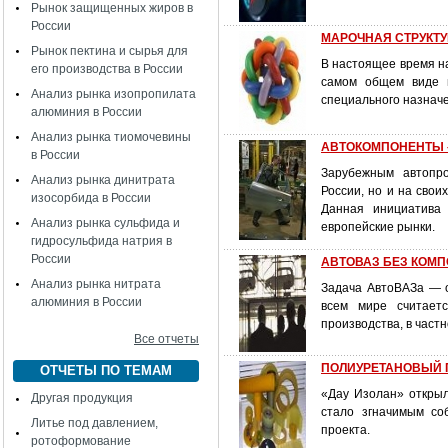
Рынок защищенных жиров в
России
МАРОЧНАЯ СТРУКТУ
Рынок пектина и сырья для
В настоящее время на
его производства в России
самом общем виде и
Анализ рынка изопропилата
специального назнач
алюминия в России
Анализ рынка тиомочевины
АВТОКОМПОНЕНТЫ – 
в России
Зарубежным автопро
Анализ рынка динитрата
России, но и на свои
изосорбида в России
Данная инициатива 
Анализ рынка сульфида и
европейские рынки.
гидросульфида натрия в
России
АВТОВАЗ БЕЗ КОМПО
Анализ рынка нитрата
Задача АвтоВАЗа — ос
алюминия в России
всем мире считаетс
производства, в част
Все отчеты
ПОЛИУРЕТАНОВЫЙ П
ОТЧЕТЫ ПО ТЕМАМ
«Дау Изолан» открыл
Другая продукция
стало згначимым со
Литье под давлением,
проекта.
ротоформование