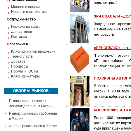
перспективы?
Мнения и оценки
Новости и статистика
ЗРЯ СПАСАЛИ «ДОС»
Сотрудничество
Запущенное произв
Реклама на сайте
Намеченный на январь
Для авторов
нет средств.
Контакты
Справочная
«ПЕНОПЛЭКС»: есть
Классификатор продукции
"Пеноплэкс" готови
Термопласты
«Промсвязьбанк».
Добавки
теплоизоляции не н
Процессы
Нормы и ГОСТы
Классификаторы
ПОХОРОНЫ АВТОПР
В Москве прошла ме
ОБЗОРЫ РЫНКОВ
России в 2009 году
пытаясь добиться отв
Рынок энергетических
добавок для КРС в России
РОССИЙСКИЕ АВТОКО
Рынок гуминовых удобрений
Более 300 предприя
в России
расширение их партне
Анализ рынка кокса в России
куда приглашены бол